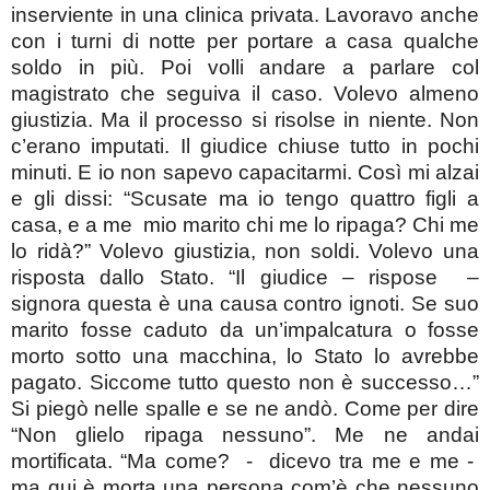
inserviente in una clinica privata. Lavoravo anche
con i turni di notte per portare a casa qualche
soldo in più. Poi volli andare a parlare col
magistrato che seguiva il caso. Volevo almeno
giustizia. Ma il processo si risolse in niente. Non
c’erano imputati. Il giudice chiuse tutto in pochi
minuti. E io non sapevo capacitarmi. Così mi alzai
e gli dissi: “Scusate ma io tengo quattro figli a
casa, e a me mio marito chi me lo ripaga? Chi me
lo ridà?” Volevo giustizia, non soldi. Volevo una
risposta dallo Stato. “Il giudice – rispose –
signora questa è una causa contro ignoti. Se suo
marito fosse caduto da un’impalcatura o fosse
morto sotto una macchina, lo Stato lo avrebbe
pagato. Siccome tutto questo non è successo…”
Si piegò nelle spalle e se ne andò. Come per dire
“Non glielo ripaga nessuno”. Me ne andai
mortificata. “Ma come? - dicevo tra me e me -
ma qui è morta una persona com’è che nessuno