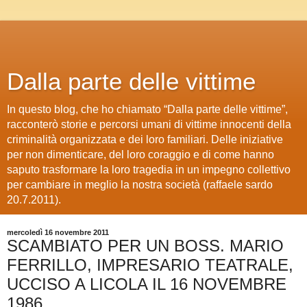
Dalla parte delle vittime
In questo blog, che ho chiamato “Dalla parte delle vittime”,
racconterò storie e percorsi umani di vittime innocenti della
criminalità organizzata e dei loro familiari. Delle iniziative
per non dimenticare, del loro coraggio e di come hanno
saputo trasformare la loro tragedia in un impegno collettivo
per cambiare in meglio la nostra società (raffaele sardo
20.7.2011).
mercoledì 16 novembre 2011
SCAMBIATO PER UN BOSS. MARIO
FERRILLO, IMPRESARIO TEATRALE,
UCCISO A LICOLA IL 16 NOVEMBRE
1986