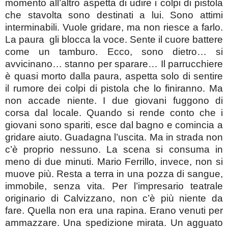
momento all’altro aspetta di udire i colpi di pistola
che stavolta sono destinati a lui. Sono attimi
interminabili. Vuole gridare, ma non riesce a farlo.
La paura gli blocca la voce. Sente il cuore battere
come un tamburo. Ecco, sono dietro… si
avvicinano… stanno per sparare… Il parrucchiere
è quasi morto dalla paura, aspetta solo di sentire
il rumore dei colpi di pistola che lo finiranno. Ma
non accade niente. I due giovani fuggono di
corsa dal locale. Quando si rende conto che i
giovani sono spariti, esce dal bagno e comincia a
gridare aiuto. Guadagna l’uscita. Ma in strada non
c’è proprio nessuno. La scena si consuma in
meno di due minuti. Mario Ferrillo, invece, non si
muove più. Resta a terra in una pozza di sangue,
immobile, senza vita. Per l’impresario teatrale
originario di Calvizzano, non c’è più niente da
fare. Quella non era una rapina. Erano venuti per
ammazzare. Una spedizione mirata. Un agguato